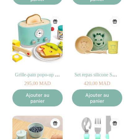
Grille-pain popo-up « Ding »
Set repas silicone Sophie la girafe
295,00
MAD
420,00
MAD
Ajouter au
Ajouter au
panier
panier