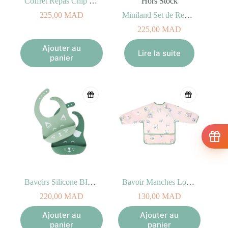
Coffret Repas Chip 5 pièces
Hors Stock
225,00
MAD
Miniland Set de Repas carré candy
225,00
MAD
Ajouter au
Lire la suite
panier
Bavoirs Silicone BIB’ISY 0+ (x2)
Bavoir Manches Longues Badabulle Rose
220,00
MAD
130,00
MAD
Ajouter au
Ajouter au
panier
panier