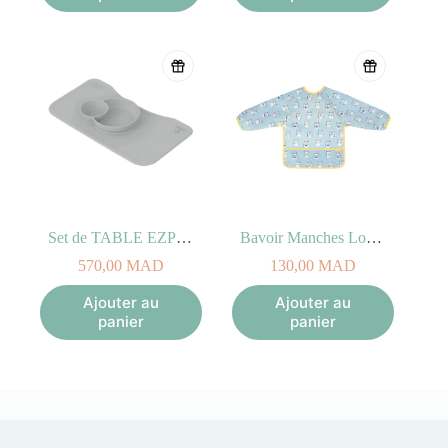
Set de TABLE EZPZ™ pour STOKKE® STEPS gris nordique
Bavoir Manches Longues Badabulle Bleu
570,00
MAD
130,00
MAD
Ajouter au
Ajouter au
panier
panier