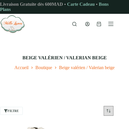
Passer
Livraison Gratuite dès 600MAD •
Carte Cadeau
•
Bons
au
Plans
contenu
Panier
d’achat
BEIGE VALÉRIEN / VALERIAN BEIGE
Accueil
Boutique
Beige valérien / Valerian beige
FILTRE