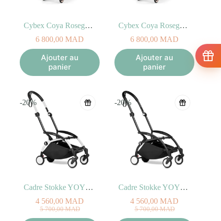
Cybex Coya Rosegold Sepia Black
Cybex Coya Rosegold Cozy Beige
6 800,00
MAD
6 800,00
MAD
Ajouter au
Ajouter au
panier
panier
-20%
-20%
Cadre Stokke YOYO² Blanc
Cadre Stokke YOYO² Noir
4 560,00
MAD
4 560,00
MAD
Le
Le
Le
Le
5 700,00
MAD
5 700,00
MAD
prix
prix
prix
prix