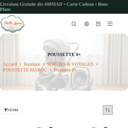
Passer
Livraison Gratuite dès 600MAD •
Carte Cadeau
•
Bons
au
Plans
contenu
Panier
d’achat
POUSSETTE 0+
Accueil
Boutique
SORTIES & VOYAGES
POUSSETTE MAROC
Poussette 0+
FILTRE