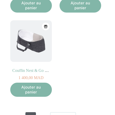
initial
actuel
initial
actuel
Ajouter au
Ajouter au
était :
est :
était :
est :
panier
panier
5
4
5
4
700,00
560,00
700,00
560,00
MAD.
MAD.
MAD.
MAD.
Couffin Nest & Go Gris
1 400,00
MAD
Ajouter au
panier