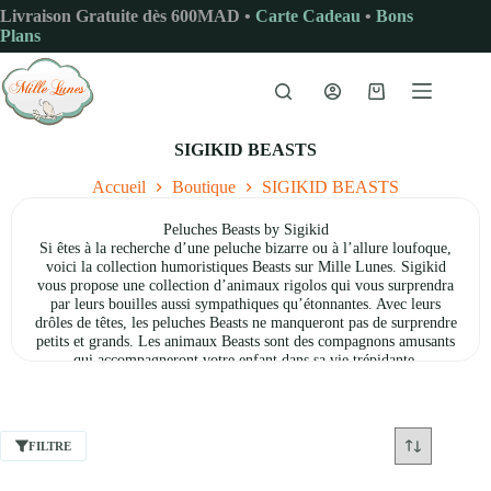
Passer
Livraison Gratuite dès 600MAD •
Carte Cadeau
•
Bons
au
Plans
contenu
Panier
d’achat
SIGIKID BEASTS
Accueil
Boutique
SIGIKID BEASTS
Peluches Beasts by Sigikid
Si êtes à la recherche d’une peluche bizarre ou à l’allure loufoque,
voici la collection humoristiques Beasts sur Mille Lunes. Sigikid
vous propose une collection d’animaux rigolos qui vous surprendra
par leurs bouilles aussi sympathiques qu’étonnantes. Avec leurs
drôles de têtes, les peluches Beasts ne manqueront pas de surprendre
petits et grands. Les animaux Beasts sont des compagnons amusants
qui accompagneront votre enfant dans sa vie trépidante.
FILTRE