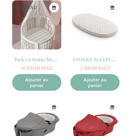
En décembre 2021,
BABYZEN devient la propriété
d’un Acteur
NOUVEAU
Majeur de la puériculture,
le Norvégien STOKKE
. BABYZEN
YOYO fait désormais partie intégrante de la famille Stokke®.
Pack Lit Stokke Mini V3 Blanc + Extensions + Matelas + Flèche
STOKKE SLEEPI Matelas du lit Bed V2
16 830,00
MAD
2 300,00
MAD
Ajouter au
Ajouter au
panier
panier