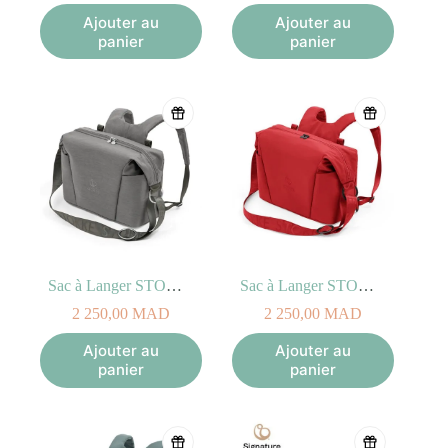
Ajouter au
Ajouter au
panier
panier
Sac à Langer STOKKE XPLORY X Gris Moderne
Sac à Langer STOKKE XPLORY X Rouge Rubis
2 250,00
MAD
2 250,00
MAD
Ajouter au
Ajouter au
panier
panier