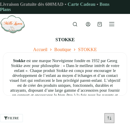
Passer
Livraison Gratuite dès 600MAD •
Carte Cadeau
•
Bons
au
Plans
contenu
Panier
d’achat
STOKKE
Accueil
Boutique
STOKKE
Stokke
est une marque Norvégienne fondée en 1932 par Georg
Stokke avec pour philosophie : « Dans le meilleur intérêt de votre
enfant ». Chaque produit Stokke est conçu pour encourager le
développement de l’enfant au moyen d’échanges et d’un contact
visuel fort qui renforcent le lien privilégié parent‐enfant. L’objectif
est de créer des produits uniques, fonctionnels, durables et
attrayants, disposant d’une large gamme d’accessoires pour fournir
un support et encourager le bien‐être à la fois pour les parents et
pour l’enfant.
Depuis plus de 80 ans
, la marque norvégienne conçoit des produits
uniques qui améliorent au quotidien le confort de votre enfant et
renforcent sa sécurité. Parmi les produits phares de la marque : la
FILTRE
chaise haute évolutive Tripp Trapp, le berceau et lit Sleepi, la
baignoire Flexibath, la poussette Xplory que vous retrouverez sur le
site en ligne de Mille Lunes ou en magasin.