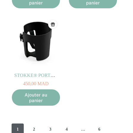
panier
panier
STOKKE® PORTE-GOBELET Noir
450,00
MAD
Ajouter au
panier
1
2
3
4
…
6