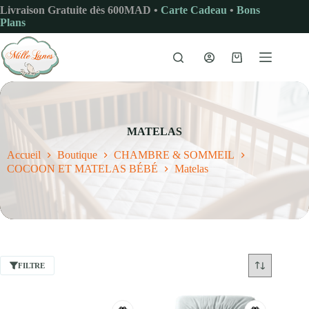
Passer
Livraison Gratuite dès 600MAD •
Carte Cadeau
•
Bons
au
Plans
contenu
Panier
d’achat
MATELAS
Accueil
Boutique
CHAMBRE & SOMMEIL
COCOON ET MATELAS BÉBÉ
Matelas
FILTRE