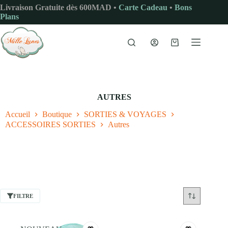
Passer
Livraison Gratuite dès 600MAD •
Carte Cadeau
•
Bons
au
Plans
contenu
Panier
d’achat
AUTRES
Accueil
Boutique
SORTIES & VOYAGES
ACCESSOIRES SORTIES
Autres
FILTRE