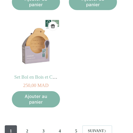
panier
panier
Set Bol en Bois et Cuillère Poussin
250,00
MAD
Ajouter au
panier
1
2
3
4
5
SUIVANT