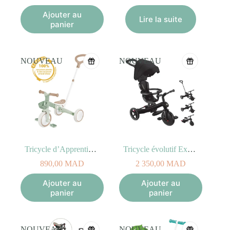
Ajouter au
Lire la suite
panier
NOUVEAU
NOUVEAU
Tricycle d’Apprentissage Sauge 3-en-1 Plus Ecologic – 12M+
Tricycle évolutif Explorer Noir Trike 4-en-1
890,00
MAD
2 350,00
MAD
Ajouter au
Ajouter au
panier
panier
NOUVEAU
NOUVEAU