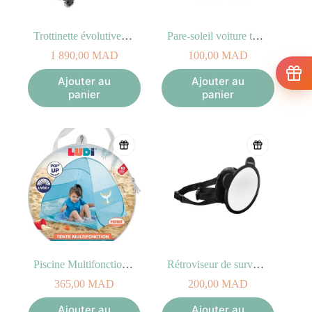
Trottinette évolutive Taupe 3-en-1 GO•UP BABY LIGHTS 360
Pare-soleil voiture twist (2 unites)
1 890,00
MAD
100,00
MAD
Ajouter au
Ajouter au
panier
panier
Piscine Multifonction Baleine
Rétroviseur de surveillance – Miroir de sécurité
365,00
MAD
200,00
MAD
Ajouter au
Ajouter au