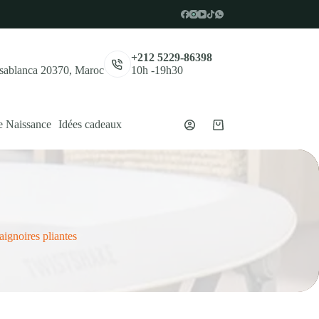
,
+212 5229-86398
asablanca 20370, Maroc
10h -19h30
e Naissance
Idées cadeaux
Panier
d’achat
aignoires pliantes