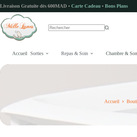
Passer
Livraison Gratuite dès 600MAD •
Carte Cadeau
•
Bons Plans
au
contenu
Aucun
résultat
Accueil
Sorties
Repas & Soin
Chambre & So
Accueil
Bout