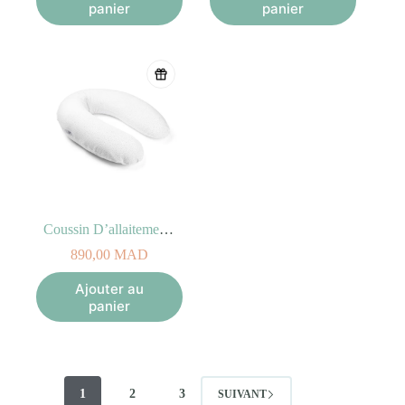
panier
panier
Coussin D’allaitement et de Maternité Buddy Silver Dots
890,00
MAD
Ajouter au
panier
1
2
3
SUIVANT