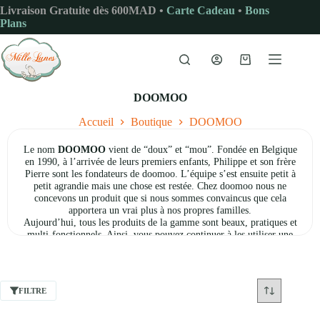
Passer
Livraison Gratuite dès 600MAD •
Carte Cadeau
•
Bons
au
Plans
contenu
Panier
d’achat
DOOMOO
Accueil
Boutique
DOOMOO
Le nom
DOOMOO
vient de “doux” et “mou”. Fondée en Belgique
en 1990, à l’arrivée de leurs premiers enfants, Philippe et son frère
Pierre sont les fondateurs de doomoo. L’équipe s’est ensuite petit à
petit agrandie mais une chose est restée. Chez doomoo nous ne
concevons un produit que si nous sommes convaincus que cela
apportera un vrai plus à nos propres familles.
Aujourd’hui, tous les produits de la gamme sont beaux, pratiques et
multi-fonctionnels. Ainsi, vous pouvez continuer à les utiliser une
fois que bébé a grandi. Nos produits sont conçus pour s’adapter à
votre mode de vie et non l’inverse. Ils garantissent confort et
sécurité maximal pour les bébés et leurs parents. La marquee fait
partie de la société Delta Diffusion.
FILTRE