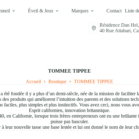
mmeil
Éveil & Jeux
Marques
Contact
Liste d
Résidence Dan Hel
40 Rue Attabari, C
TOMMEE TIPPEE
Accueil
Boutique
TOMMEE TIPPEE
té fondée il y a plus d’un demi-siècle, née de la mission de faciliter l
es produits qui améliorent l’intuition des parents et des solutions tec
us faciles, plus simples et plus instinctifs. Vous avez ceci, nous vous avo
Esprit californien, innovation britannique.
 en Californie, lorsque trois frères entrepreneurs ont eu une brillante 
puisse pas basculer.
 à leur nouvelle tasse une base lestée et lui ont donné le nom de leur 
lement aimé leur tasse qu’il a investi dans leur idée et, en 1965, l’hist
cé, créant des produits nés d’une mission visant à faciliter la vie des p