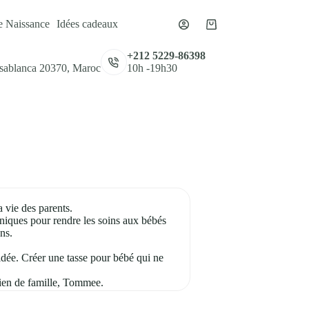
e Naissance
Idées cadeaux
Panier
d’achat
,
+212 5229-86398
asablanca 20370, Maroc
10h -19h30
a vie des parents.
hniques pour rendre les soins aux bébés
ns.
idée. Créer une tasse pour bébé qui ne
chien de famille, Tommee.
oire de Tommee Tippee a officiellement
arents.