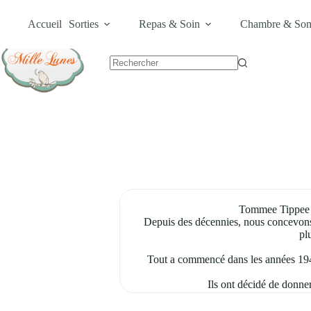
Passer
Livraison Gratuite dès 600MAD •
Carte Cadeau
•
Bons Plans
au
Accueil
Sorties
Repas & Soin
Chambre & So
contenu
Aucun
résultat
Tommee Tippee a é
Depuis des décennies, nous concevons d
pl
Tout a commencé dans les années 1940,
Ils ont décidé de donner
Un homme d’affaires britannique a tel
commen