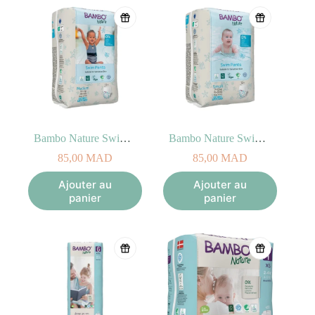
FSC et OK Biobased.
Quand à des ingrédients potentiellement toxiques
, aucune trace,
ces substances ne sont même pas détectables (Voir
Analyse
toxicologique Bambo Nature n°1049525F02
).
Bambo Nature Swim Pants taille M
Bambo Nature Swim Pants taille S
85,00
MAD
85,00
MAD
Ajouter au
Ajouter au
panier
panier