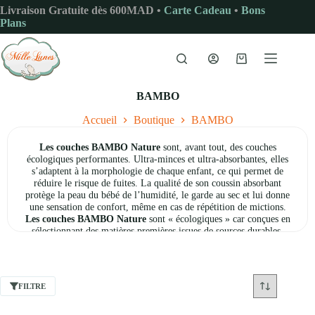
Passer
Livraison Gratuite dès 600MAD •
Carte Cadeau
•
Bons
au
Plans
contenu
Panier
d’achat
BAMBO
Accueil
Boutique
BAMBO
Les couches BAMBO Nature
sont, avant tout, des couches
écologiques performantes. Ultra-minces et ultra-absorbantes, elles
s’adaptent à la morphologie de chaque enfant, ce qui permet de
réduire le risque de fuites. La qualité de son coussin absorbant
protège la peau du bébé de l’humidité, le garde au sec et lui donne
une sensation de confort, même en cas de répétition de mictions.
Les couches BAMBO Nature
sont « écologiques » car conçues en
sélectionnant des matières premières issues de sources durables.
Elles sont fabriquées avec beaucoup moins d’impact sur
l’environnement qu’une couche classique (95% de nos déchets de
fabrication sont recyclés).
Les emballages de nos couches BAMBO Nature
sont également
FILTRE
conçus en prenant en compte des critères environnementaux. Les
sachets plastiques intègrent 30 % de matière recyclée post
consommation. Nos sachets papier sont compostables et certifiés