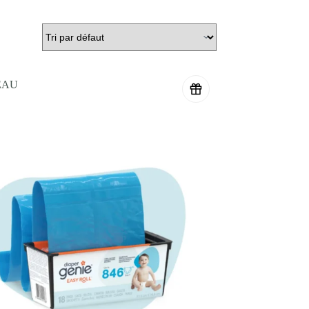
vez l’assurance que votre enfant est en
e puériculture au Maroc –
Mille Lunes
à
 dans tout le Maroc. Tous les produits
 clients et notre communauté, un stock de
EAU