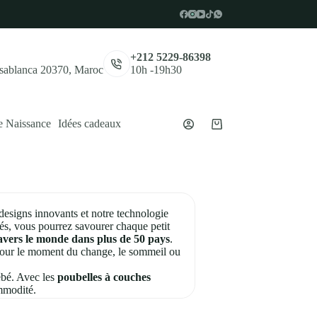
,
+212 5229-86398
asablanca 20370, Maroc
10h -19h30
e Naissance
Idées cadeaux
Panier
d’achat
designs innovants et notre technologie
tés, vous pourrez savourer chaque petit
ravers le monde dans plus de 50 pays
.
 pour le moment du change, le sommeil ou
ébé. Avec les
poubelles à couches
ommodité.
 Chaque produit est conçu pour faire de
reront toute une vie.