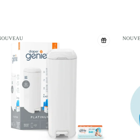
 surveillance avancée pour Bébé
. Avec Angelcare® à vos côtés, vous a
sécurité à chaque instant, de jour comme de nuit.
BOBO et DIAPER GENIE
est
disponible
dans la boutique en ligne d
 Exclusif
au Maroc. Mais aussi sur son site en ligne, en livraison rapide
bricant, assurant leur authenticité
. Nous garantissons toujours à nos
produits disponible sur toutes les références.
NOUVEAU
NOUV