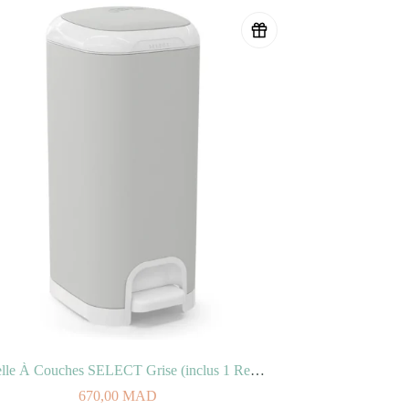
Poubelle À Couches SELECT Grise (inclus 1 Recharge Jumbo Octo Anti-Odeurs)
670,00
MAD