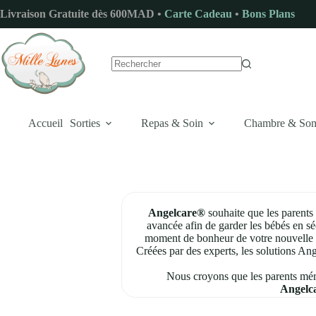
Passer
Livraison Gratuite dès 600MAD •
Carte Cadeau
•
Bons Plans
au
contenu
Aucun
résultat
Accueil
Sorties
Repas & Soin
Chambre & So
Angelcare®
souhaite que les parents
avancée afin de garder les bébés en sé
moment de bonheur de votre nouvelle 
Créées par des experts, les solutions A
Nous croyons que les parents méri
Angelc
Plongez votre enfant dans un monde d’
l’heure du bain une 