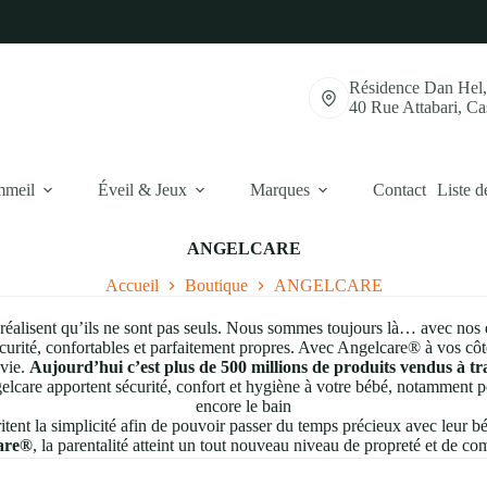
Résidence Dan Hel
40 Rue Attabari, C
mmeil
Éveil & Jeux
Marques
Contact
Liste d
ANGELCARE
Accueil
Boutique
ANGELCARE
 réalisent qu’ils ne sont pas seuls. Nous sommes toujours là… avec nos 
curité, confortables et parfaitement propres. Avec Angelcare® à vos cô
vie.
Aujourd’hui c’est plus de 500 millions de produits vendus à t
ngelcare apportent sécurité, confort et hygiène à votre bébé, notamment
encore le bain
tent la simplicité afin de pouvoir passer du temps précieux avec leur b
are®
, la parentalité atteint un tout nouveau niveau de propreté et de c
amour, de confort et de joie grâce aux
supports de bain Angelcare®
.
expérience apaisante en toute sécurité, créant ainsi des souvenirs qui du