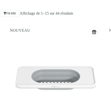
Soyez sereins grâce à nos
systèmes de
Toute la gamme ANGELCARE, PA
Affichage de 1–15 sur 44 résultats
FILTRE
Casablanca, le
Distributeur Officiel
vendus sont en
Accès Direct avec le Fa
NOUVEAU