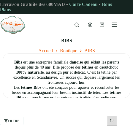
Passer
Livraison Gratuite dès 600MAD •
Carte Cadeau
•
Bons
au
Plans
contenu
Panier
d’achat
BIBS
Accueil
Boutique
BIBS
Bibs
est une entreprise familiale
danoise
qui séduit les parents
depuis plus de 40 ans. Elle propose des
tétines
en caoutchouc
100% naturelle
, au design pur et délicat. C’est la tétine par
excellence en Scandinavie. Un succès qui dépasse largement les
frontières aujourd’hui.
Les
tétines Bibs
ont été conçues pour apaiser et réconforter les
bébés en accompagnant leur besoin instinctif de téter. Les
tétines
Bibs
ont une forme ergonomique particulière (arrondie vers
l’extérieur) pour éviter le contact de la tétine avec la peau et donc
les irritations. Elles conviennent à tous les enfants, des nouveaux
nés aux plus grands.
Bibs
propose également un joli nuancier pour que vous puissiez
FILTRE
vous amuser à assortir la tétine de votre enfant à sa tenue du jour.
Parmi leur large choix de couleurs, j’ai sélectionné pour vous celles
que je préfère : Ivoire, Vanille, Bordeaux, Kaki, Vert amande, Gris