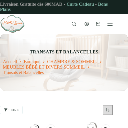
Passer
Livraison Gratuite dès 600MAD •
Carte Cadeau
•
Bons
au
Plans
contenu
Panier
d’achat
TRANSATS ET BALANCELLES
Accueil
Boutique
CHAMBRE & SOMMEIL
MEUBLES BÉBÉ ET DIVERS SOMMEIL
Transats et Balancelles
FILTRE