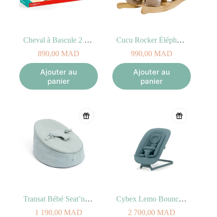
Cheval à Bascule 2 en 1 Hape (1–3 ans)
Cucu Rocker Éléphant – Chaise à Bascule Bébé 12M+
890,00
MAD
990,00
MAD
Ajouter au
Ajouter au
panier
panier
Transat Bébé Seat’n Grow Green Doomoo
Cybex Lemo Bouncer Stone Blue
1 190,00
MAD
2 700,00
MAD