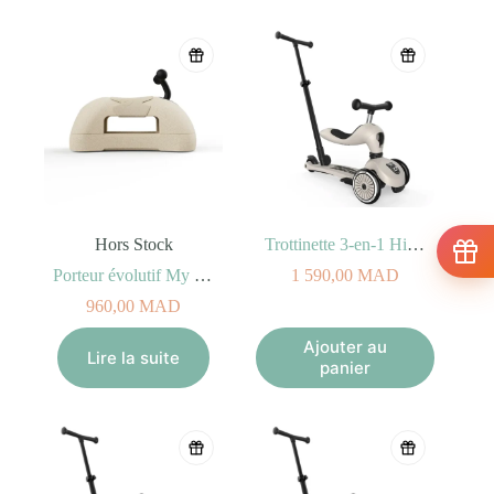
Hors Stock
Trottinette 3-en-1 Highwaykick 1 Push and Go – Ash
Porteur évolutif My First Sable
1 590,00
MAD
960,00
MAD
Ajouter au
Lire la suite
panier