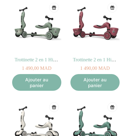
leurs enfants un
moyen de transport sûr et stimulant
. Nous
garantissons des
normes de qualité élevées
. Notre design est créatif
et adoptons une approche durable pour influencer positivement
l’avenir de la mobilité des enfants.
Trottinette 2 en 1 Highwaykick 1 LIFESTYLE – Green Lines
Trottinette 2 en 1 Highwaykick 1 LIFESTYLE – Wildcat
1 490,00
MAD
1 490,00
MAD
Ajouter au
Ajouter au
panier
panier