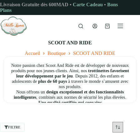
Passer
Livraison Gratuite dès 600MAD •
Carte Cadeau
•
Bons
au
Plans
contenu
Panier
d’achat
SCOOT AND RIDE
Accueil
Boutique
SCOOT AND RIDE
Notre passion chez Scoot And Ride est de développer de nouveaux
produits pour nos jeunes clients. Ainsi, nos
trottinettes favorisent
leur développement par le jeu
. Depuis 2012, des enfants et
adolescents de
plus de 60 pays
à travers le monde s’amusent avec
nos produits.
Nous offrons un
design exceptionnel et des fonctionnalités
intelligentes
, combinés aux normes de sécurité les plus élevées.
Une qualité certifiée qui convainc
Les matériaux et produits de Scoot And Ride sont testés en
permanence par des instituts de test reconnus internationalement
concernant leurs exigences mécaniques et chimiques.
Ce que nous défendons – ce qui nous motive
FILTRE
Grâce à un développement continu, nous créons des
solutions de
mobilité innovantes, sûres et durables
qui favorisent le
développement des enfants. Mais aussi aident les parents à offrir à