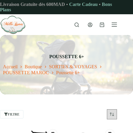
Passer
Livraison Gratuite dès 600MAD •
Carte Cadeau
•
Bons
au
Plans
contenu
Panier
d’achat
POUSSETTE 6+
Accueil
Boutique
SORTIES & VOYAGES
POUSSETTE MAROC
Poussette 6+
FILTRE