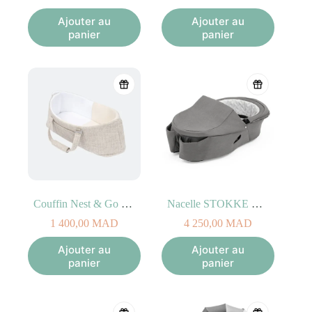
prix
prix
initial
actuel
Ajouter au
Ajouter au
était :
est :
panier
panier
5
4
700,00
560,00
MAD.
MAD.
Couffin Nest & Go Sand
Nacelle STOKKE XPLORY X Gris Moderne
1 400,00
MAD
4 250,00
MAD
Ajouter au
Ajouter au
panier
panier