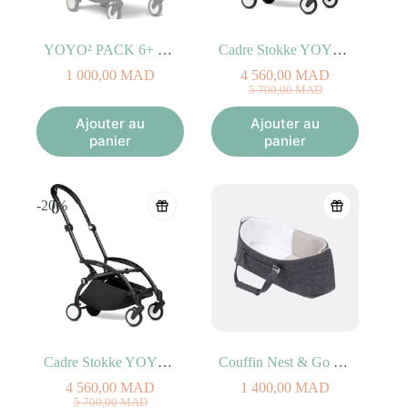
YOYO² PACK 6+ Couleur Olive
Cadre Stokke YOYO² Blanc
1 000,00
MAD
4 560,00
MAD
Le
Le
5 700,00
MAD
prix
prix
initial
actuel
Ajouter au
Ajouter au
était :
est :
panier
panier
5
4
700,00
560,00
MAD.
MAD.
-20%
Cadre Stokke YOYO² Noir
Couffin Nest & Go Gris
4 560,00
MAD
1 400,00
MAD
Le
Le
5 700,00
MAD