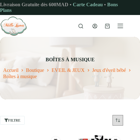
Passer
Livraison Gratuite dès 600MAD •
Carte Cadeau
•
Bons
au
Plans
contenu
Panier
d’achat
BOÎTES À MUSIQUE
Accueil
Boutique
EVEIL & JEUX
Jeux d'éveil bébé
Boîtes à musique
FILTRE