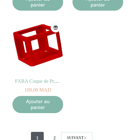
panier
panier
FABA Coque de Protection Rouge pour Conteur d’histoires
109,00
MAD
Ajouter au
panier
1
2
SUIVANT