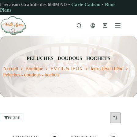
Passer
Livraison Gratuite dès 600MAD •
Carte Cadeau
•
Bons
au
Plans
contenu
Panier
d’achat
PELUCHES - DOUDOUS - HOCHETS
Accueil
Boutique
EVEIL & JEUX
Jeux d'éveil bébé
Peluches - doudous - hochets
FILTRE