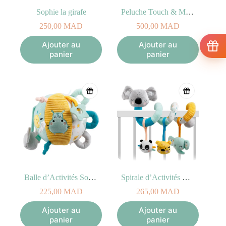
Sophie la girafe
Peluche Touch & Music Sophie la girafe
250,00
MAD
500,00
MAD
Ajouter au
Ajouter au
panier
panier
Balle d’Activités Souple Eurekakids CUCU 3M+
Spirale d’Activités Eurekakids CUCU 0M+
225,00
MAD
265,00
MAD
Ajouter au
Ajouter au
panier
panier