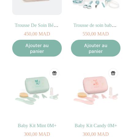
Trousse De Soin Bébé Sable – BABYMOOV
Trousse de soin baby Care Kit Aqua Babymoov
450,00
MAD
550,00
MAD
Ajouter au
Ajouter au
panier
panier
Baby Kit Mint 0M+
Baby Kit Candy 0M+
300,00
MAD
300,00
MAD