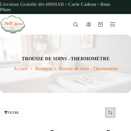
Passer
Livraison Gratuite dès 600MAD •
Carte Cadeau
•
Bons
au
Plans
contenu
Panier
d’achat
TROUSSE DE SOINS - THERMOMÈTRE
Accueil
Boutique
Trousse de soins - Thermomètre
FILTRE