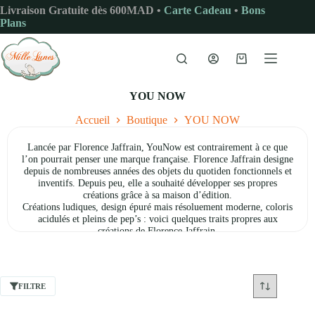
Passer
Livraison Gratuite dès 600MAD •
Carte Cadeau
•
Bons
au
Plans
contenu
Panier
d’achat
YOU NOW
Accueil
Boutique
YOU NOW
Lancée par Florence Jaffrain, YouNow est contrairement à ce que
l’on pourrait penser une marque française. Florence Jaffrain designe
depuis de nombreuses années des objets du quotiden fonctionnels et
inventifs. Depuis peu, elle a souhaité développer ses propres
créations grâce à sa maison d’édition.
Créations ludiques, design épuré mais résoluement moderne, coloris
acidulés et pleins de pep’s : voici quelques traits propres aux
créations de Florence Jaffrain.
Les célèbre lampes FullMoon en sont l’exemple même : la lumière
devient bijou et habille l’environnement d’une délicate lumière
d’ambiance feutrée mais colorée.
Imaginées en suspensions simples ou en grappe, en lampes à poser
FILTRE
ou baladeuses, les FullMoon vous invitent à voyager dans un monde
haut en couleur et fantaisiste !