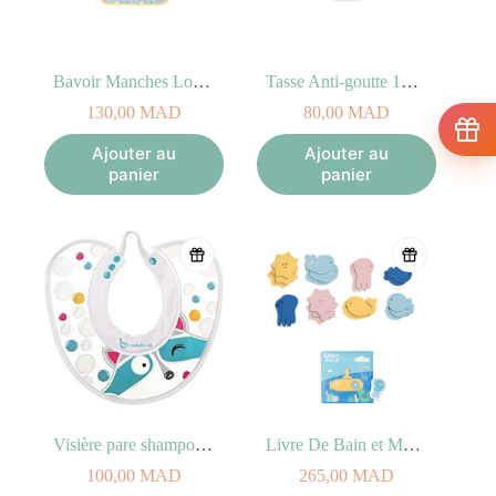
Bavoir Manches Longues Badabulle Bleu
Tasse Anti-goutte 180ml 0m+ (Bec en Silicone)
130,00
MAD
80,00
MAD
Ajouter au
Ajouter au
panier
panier
Visière pare shampoing racoon
Livre De Bain et Marionnette + Stickers de Bain
100,00
MAD
265,00
MAD