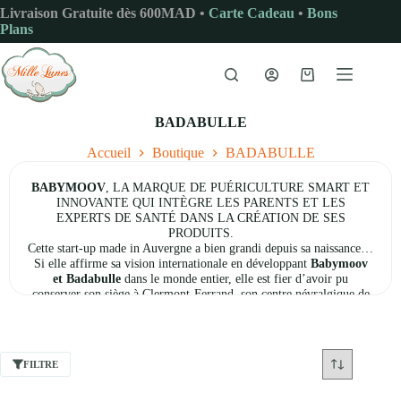
Passer
Livraison Gratuite dès 600MAD •
Carte Cadeau
•
Bons
au
Plans
contenu
Panier
d’achat
BADABULLE
Accueil
Boutique
BADABULLE
BABYMOOV
, LA MARQUE DE PUÉRICULTURE SMART ET
INNOVANTE QUI INTÈGRE LES PARENTS ET LES
EXPERTS DE SANTÉ DANS LA CRÉATION DE SES
PRODUITS.
Cette start-up made in Auvergne a bien grandi depuis sa naissance…
Si elle affirme sa vision internationale en développant
Babymoov
et Badabulle
dans le monde entier, elle est fier d’avoir pu
conserver son siège à Clermont-Ferrand, son centre névralgique de
la conception produits ! Il rassemble l’ensemble des services
stratégiques du groupe.
Derrière les marques Babymoov et Badabulle, ce sont près de 130
personnes impliquées dans la conception et le développement de
FILTRE
produits de puériculture durables et de qualité. Des équipes
internationales basées principalement en France mais aussi en
Allemagne, en Espagne, en Italie, au Bénélux, au Royaume Uni, à