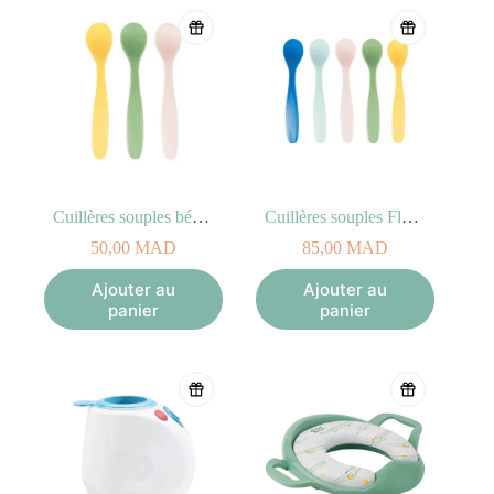
Hong-Kong et à New-York… Babymoov innove et se développe
aux quatre coins de notre belle planète pour toujours mieux servir
les attentes des futurs et jeunes parents du monde entier.
Cuillères souples bébé Badabulle Soft Spoons x3 (New Color)
Cuillères souples Flexible Spoons x5 (New Color)
50,00
MAD
85,00
MAD
Ajouter au
Ajouter au
panier
panier