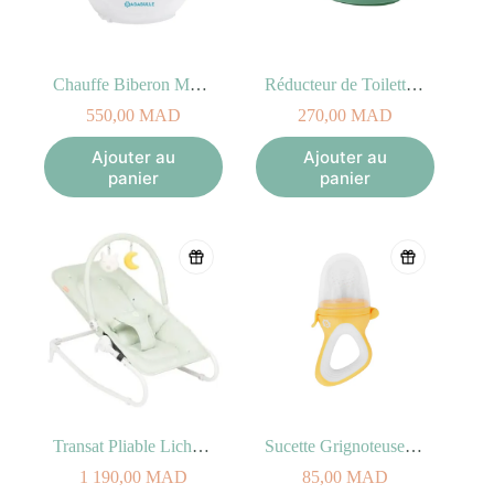
Chauffe Biberon Maison et Voiture Easy +
Réducteur de Toilette Vert avec Poignées (18M+)
550,00
MAD
270,00
MAD
Ajouter au
Ajouter au
panier
panier
Transat Pliable Lichen Badabulle
Sucette Grignoteuse 4M+
1 190,00
MAD
85,00
MAD