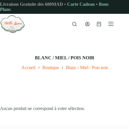
Passer
Livraison Gratuite dès 600MAD •
Carte Cadeau
•
Bons
au
Plans
contenu
Panier
d’achat
BLANC / MIEL / POIS NOIR
Accueil
Boutique
Blanc / Miel / Pois noir
Aucun produit ne correspond à votre sélection.