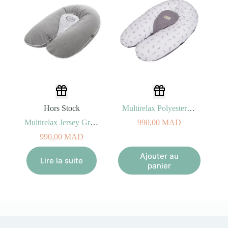
Hors Stock
Multirelax Polyester Coton Lapin 3-en-1
Multirelax Jersey Gris Chiné étoiles 3-en-1
990,00
MAD
990,00
MAD
Ajouter au
Lire la suite
panier