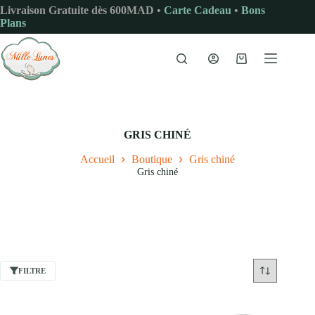
Passer
Livraison Gratuite dès 600MAD •
Carte Cadeau
•
Bons
au
Plans
contenu
Panier
d’achat
GRIS CHINÉ
Accueil
Boutique
Gris chiné
Gris chiné
FILTRE