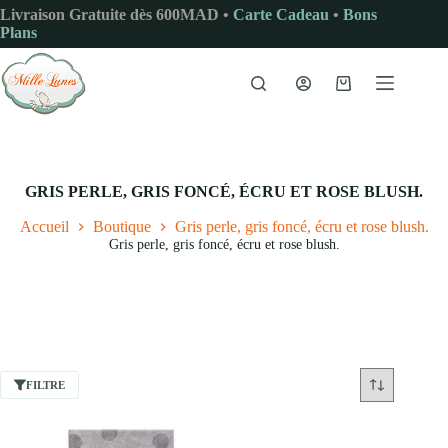
Passer
Livraison Gratuite dès 600MAD •
Carte Cadeau
•
Bons
au
Plans
contenu
Panier
d’achat
GRIS PERLE, GRIS FONCÉ, ÉCRU ET ROSE BLUSH.
Accueil
Boutique
Gris perle, gris foncé, écru et rose blush.
Gris perle, gris foncé, écru et rose blush.
FILTRE