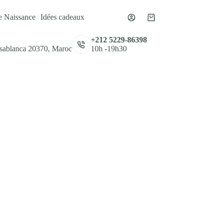
e Naissance
Idées cadeaux
Panier
d’achat
,
+212 5229-86398
asablanca 20370, Maroc
10h -19h30