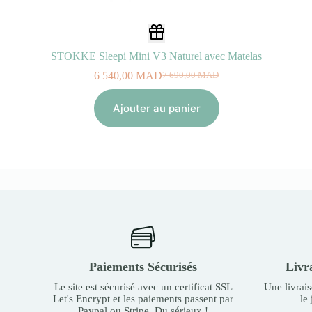
STOKKE Sleepi Mini V3 Naturel avec Matelas
6 540,00
MAD
7 690,00
MAD
Le
Le
prix
prix
initial
actuel
Ajouter au panier
était :
est :
7
6
690,00
540,00
MAD.
MAD.
Paiements Sécurisés
Livr
Le site est sécurisé avec un certificat SSL
Une livrai
Let's Encrypt et les paiements passent par
le
Paypal ou Stripe. Du sérieux !