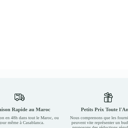
aison Rapide au Maroc
Petits Prix Toute l'A
son en 48h dans tout le Maroc, ou
Nous comprenons que les fourni
 jour même à Casablanca.
peuvent vite représenter un bu
proposons des réductions régul