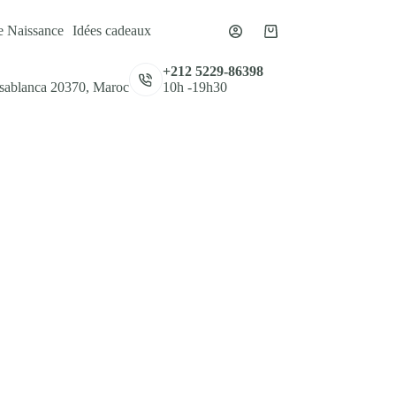
e Naissance
Idées cadeaux
Panier
d’achat
,
+212 5229-86398
asablanca 20370, Maroc
10h -19h30