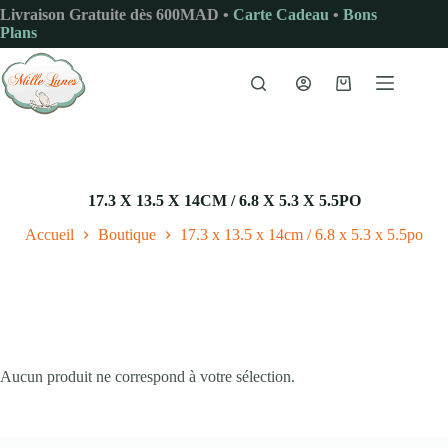
Passer
Livraison Gratuite dès 600MAD •
Carte Cadeau
•
Bons
au
Plans
contenu
Panier
d’achat
17.3 X 13.5 X 14CM / 6.8 X 5.3 X 5.5PO
Accueil
Boutique
17.3 x 13.5 x 14cm / 6.8 x 5.3 x 5.5po
Aucun produit ne correspond à votre sélection.