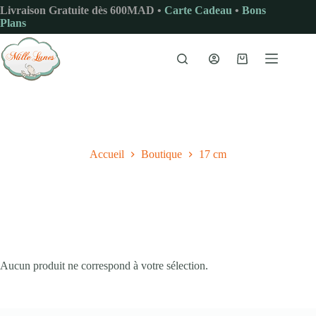
Passer
Livraison Gratuite dès 600MAD •
Carte Cadeau
•
Bons
au
Plans
contenu
Panier
d’achat
Accueil
Boutique
17 cm
Aucun produit ne correspond à votre sélection.