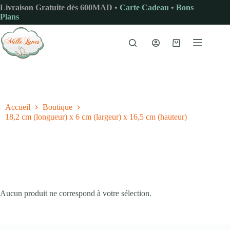
Passer
Livraison Gratuite dès 600MAD •
Carte Cadeau
•
Bons
au
Plans
contenu
Panier
d’achat
Accueil
Boutique
18,2 cm (longueur) x 6 cm (largeur) x 16,5 cm (hauteur)
Aucun produit ne correspond à votre sélection.