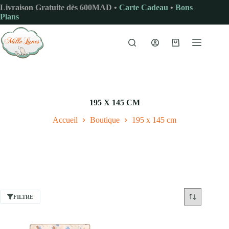
Passer
Livraison Gratuite dès 600MAD •
Carte Cadeau
•
Bons
au
Plans
contenu
Panier
d’achat
195 X 145 CM
Accueil
Boutique
195 x 145 cm
FILTRE