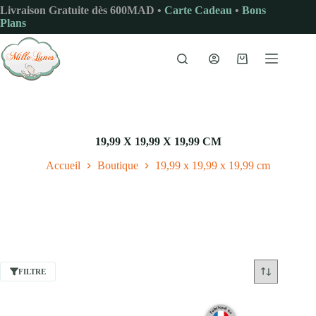
Passer
Livraison Gratuite dès 600MAD •
Carte Cadeau
•
Bons
au
Plans
contenu
Panier
d’achat
‎19,99 X 19,99 X 19,99 CM
Accueil
Boutique
‎19,99 x 19,99 x 19,99 cm
FILTRE