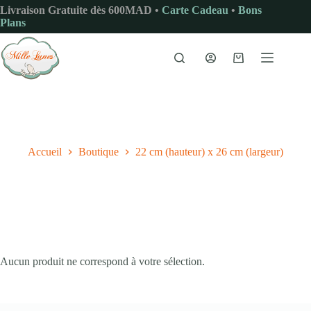
Passer
Livraison Gratuite dès 600MAD •
Carte Cadeau
•
Bons
au
Plans
contenu
Panier
d’achat
Accueil
Boutique
22 cm (hauteur) x 26 cm (largeur)
Aucun produit ne correspond à votre sélection.