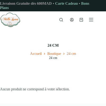
Passer
Livraison Gratuite dès 600MAD •
Carte Cadeau
•
Bons
au
Plans
contenu
Panier
d’achat
24 CM
Accueil
Boutique
24 cm
24 cm
Aucun produit ne correspond à votre sélection.