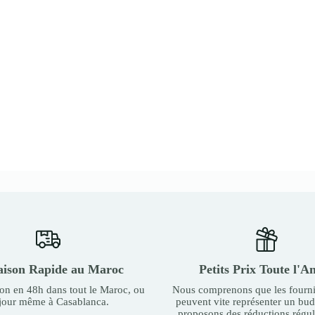
aison Rapide au Maroc
Petits Prix Toute l'A
son en 48h dans tout le Maroc, ou
Nous comprenons que les fourni
 jour même à Casablanca.
peuvent vite représenter un bu
proposons des réductions régul