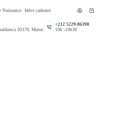
e Naissance
Idées cadeaux
Panier
d’achat
,
+212 5229-86398
asablanca 20370, Maroc
10h -19h30