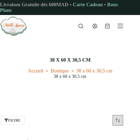
Passer
Livraison Gratuite dès 600MAD •
Carte Cadeau
•
Bons
au
Plans
contenu
Panier
d’achat
38 X 60 X 30,5 CM
Accueil
Boutique
38 x 60 x 30,5 cm
38 x 60 x 30,5 cm
FILTRE