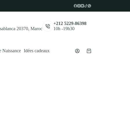
,
+212 5229-86398
asablanca 20370, Maroc
10h -19h30
e Naissance
Idées cadeaux
Panier
d’achat