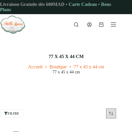
Passer
Livraison Gratuite dès 600MAD •
Carte Cadeau
•
Bons
au
Plans
contenu
Panier
d’achat
77 X 45 X 44 CM
Accueil
Boutique
77 x 45 x 44 cm
77 x 45 x 44 cm
FILTRE