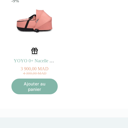
-9%
YOYO 0+ Nacelle couffin Ginger
3 900,00
MAD
Le
Le
4 300,00
MAD
prix
prix
initial
actuel
Ajouter au
était :
est :
panier
4
3
300,00
900,00
MAD.
MAD.