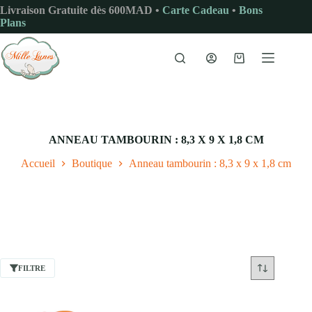
Passer
Livraison Gratuite dès 600MAD •
Carte Cadeau
•
Bons
au
Plans
contenu
Panier
d’achat
ANNEAU TAMBOURIN : 8,3 X 9 X 1,8 CM
Accueil
Boutique
Anneau tambourin : 8,3 x 9 x 1,8 cm
FILTRE