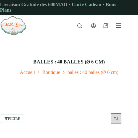
Passer
Livraison Gratuite dès 600MAD •
Carte Cadeau
•
Bons
au
Plans
contenu
Panier
d’achat
BALLES : 40 BALLES (Ø 6 CM)
Accueil
Boutique
balles : 40 balles (Ø 6 cm)
FILTRE