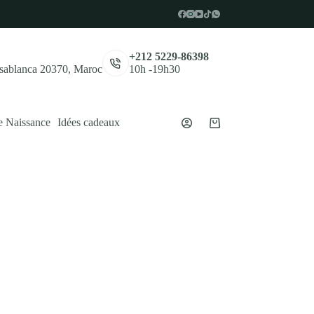
,
+212 5229-86398
asablanca 20370, Maroc
10h -19h30
e Naissance
Idées cadeaux
Panier
d’achat