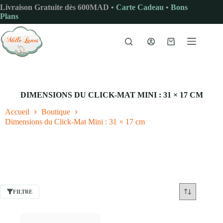
Passer
Livraison Gratuite dès 600MAD •
Carte Cadeau
•
Bons
au
Plans
contenu
Panier
d’achat
DIMENSIONS DU CLICK-MAT MINI : 31 × 17 CM
Accueil
Boutique
Dimensions du Click-Mat Mini : 31 × 17 cm
FILTRE