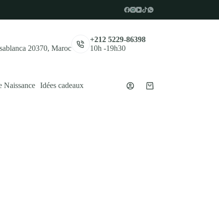
,
+212 5229-86398
asablanca 20370, Maroc
10h -19h30
e Naissance
Idées cadeaux
Panier
d’achat