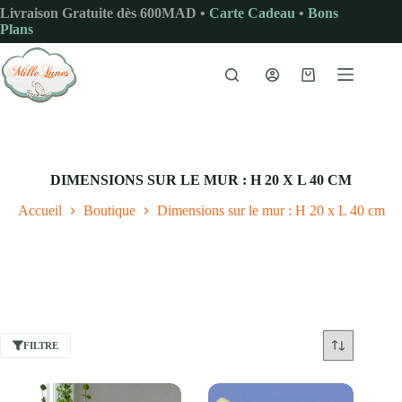
Passer
Livraison Gratuite dès 600MAD •
Carte Cadeau
•
Bons
au
Plans
contenu
Panier
d’achat
DIMENSIONS SUR LE MUR : H 20 X L 40 CM
Accueil
Boutique
Dimensions sur le mur : H 20 x L 40 cm
FILTRE