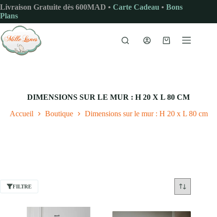
Passer
Livraison Gratuite dès 600MAD •
Carte Cadeau
•
Bons
au
Plans
contenu
Panier
d’achat
DIMENSIONS SUR LE MUR : H 20 X L 80 CM
Accueil
Boutique
Dimensions sur le mur : H 20 x L 80 cm
FILTRE