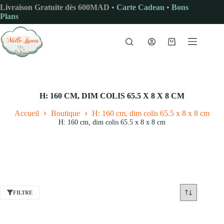
Passer
Livraison Gratuite dès 600MAD •
Carte Cadeau
•
Bons
au
Plans
contenu
Panier
d’achat
H: 160 CM, DIM COLIS 65.5 X 8 X 8 CM
Accueil
Boutique
H: 160 cm, dim colis 65.5 x 8 x 8 cm
H: 160 cm, dim colis 65.5 x 8 x 8 cm
FILTRE