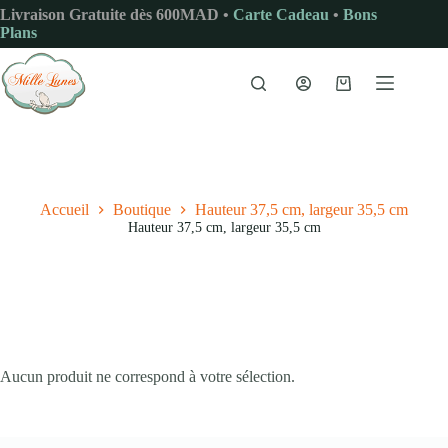
Passer
Livraison Gratuite dès 600MAD •
Carte Cadeau
•
Bons
au
Plans
contenu
Panier
d’achat
Accueil
Boutique
Hauteur 37,5 cm, largeur 35,5 cm
Hauteur 37,5 cm, largeur 35,5 cm
Aucun produit ne correspond à votre sélection.