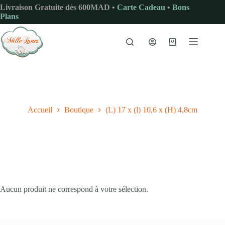
Passer
Livraison Gratuite dès 600MAD •
Carte Cadeau
•
Bons
au
Plans
contenu
Panier
d’achat
Accueil
Boutique
(L) 17 x (l) 10,6 x (H) 4,8cm
Aucun produit ne correspond à votre sélection.