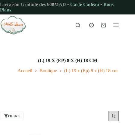
Passer
Livraison Gratuite dès 600MAD •
Carte Cadeau
•
Bons
au
Plans
contenu
Panier
d’achat
(L) 19 X (EP) 8 X (H) 18 CM
Accueil
Boutique
(L) 19 x (Ep) 8 x (H) 18 cm
FILTRE