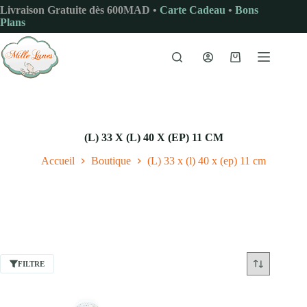
Passer
Livraison Gratuite dès 600MAD •
Carte Cadeau
•
Bons
au
Plans
contenu
Panier
d’achat
(L) 33 X (L) 40 X (EP) 11 CM
Accueil
Boutique
(L) 33 x (l) 40 x (ep) 11 cm
FILTRE