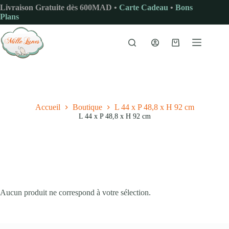
Passer
Livraison Gratuite dès 600MAD •
Carte Cadeau
•
Bons
au
Plans
contenu
Panier
d’achat
Accueil
Boutique
L 44 x P 48,8 x H 92 cm
L 44 x P 48,8 x H 92 cm
Aucun produit ne correspond à votre sélection.